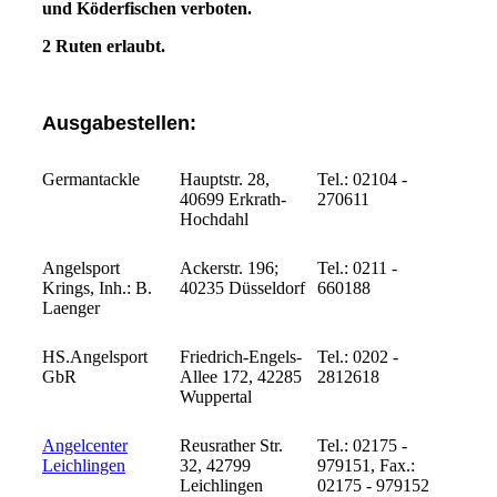
und Köderfischen verboten.
2 Ruten erlaubt.
Ausgabestellen:
Germantackle
Hauptstr. 28,
Tel.: 02104 -
40699 Erkrath-
270611
Hochdahl
Angelsport
Ackerstr. 196;
Tel.:
0211 -
Krings, Inh.: B.
40235 Düsseldorf
660188
Laenger
HS.Angelsport
Friedrich-Engels-
Tel.:
0202 -
GbR
Allee 172, 42285
2812618
Wuppertal
Angelcenter
Reusrather Str.
Tel.:
02175 -
Leichlingen
32, 42799
979151, Fax.:
Leichlingen
02175 - 979152